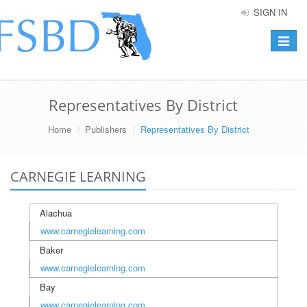
SIGN IN
Toggle
navigat
Representatives By District
Home
Publishers
Representatives By District
CARNEGIE LEARNING
Alachua
www.carnegielearning.com
Baker
www.carnegielearning.com
Bay
www.carnegielearning.com